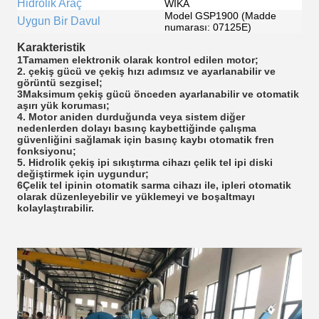
Hidrolik Araç
WIKA
Model GSP1900 (Madde
Uygun Bir Davul
numarası: 07125E)
Karakteristik
1Tamamen elektronik olarak kontrol edilen motor;
2. çekiş gücü ve çekiş hızı adımsız ve ayarlanabilir ve
görüntü sezgisel;
3Maksimum çekiş gücü önceden ayarlanabilir ve otomatik
aşırı yük koruması;
4. Motor aniden durduğunda veya sistem diğer
nedenlerden dolayı basınç kaybettiğinde çalışma
güvenliğini sağlamak için basınç kaybı otomatik fren
fonksiyonu;
5. Hidrolik çekiş ipi sıkıştırma cihazı çelik tel ipi diski
değiştirmek için uygundur;
6Çelik tel ipinin otomatik sarma cihazı ile, ipleri otomatik
olarak düzenleyebilir ve yüklemeyi ve boşaltmayı
kolaylaştırabilir.