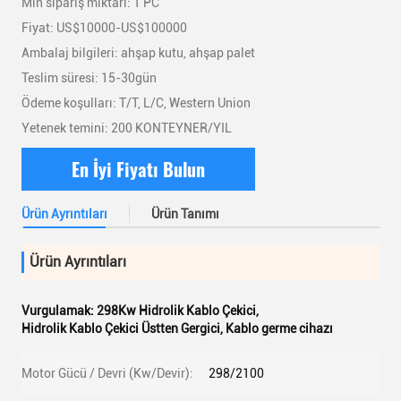
Min sipariş miktarı: 1 PC
Fiyat: US$10000-US$100000
Ambalaj bilgileri: ahşap kutu, ahşap palet
Teslim süresi: 15-30gün
Ödeme koşulları: T/T, L/C, Western Union
Yetenek temini: 200 KONTEYNER/YIL
En İyi Fiyatı Bulun
Ürün Ayrıntıları
Ürün Tanımı
Ürün Ayrıntıları
Vurgulamak:
298Kw Hidrolik Kablo Çekici
,
Hidrolik Kablo Çekici Üstten Gergici
,
Kablo germe cihazı
Motor Gücü / Devri (Kw/Devir):
298/2100