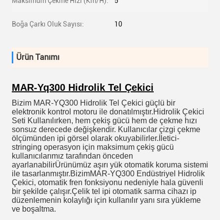
Maksimum Çekme Hızı (Km/H):
5
Boğa Çarkı Oluk Sayısı:
10
Ürün Tanımı
MAR-Yq300 Hidrolik Tel Çekici
Bizim MAR-YQ300 Hidrolik Tel Çekici güçlü bir
elektronik kontrol motoru ile donatılmıştır.Hidrolik Çekici
Seti Kullanılırken, hem çekiş gücü hem de çekme hızı
sonsuz derecede değişkendir. Kullanıcılar çizgi çekme
ölçümünden ipi görsel olarak okuyabilirler.İletici-
stringing operasyon için maksimum çekiş gücü
kullanıcılarımız tarafından önceden
ayarlanabilirÜrünümüz aşırı yük otomatik koruma sistemi
ile tasarlanmıştır.BizimMAR-YQ300 Endüstriyel Hidrolik
Çekici, otomatik fren fonksiyonu nedeniyle hala güvenli
bir şekilde çalışır.Çelik tel ipi otomatik sarma cihazı ip
düzenlemenin kolaylığı için kullanılır yanı sıra yükleme
ve boşaltma.