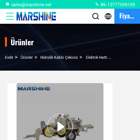
sales@marshine.net
86-13777009159
Fiyat Teklifi
Ürünler
>
>
>
Evde
Ürünler
Hidrolik Kablo Çekicisi
Elektrik Hattı Ipleri Için Havadaki Hidrolik Kablo Çekicisi Gergi 298Kw