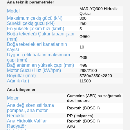
Ana teknik parametreler
MAR-YQ300 Hidrolik
Model
Çekici
Maksimum çekiş gücü (kN)
300
Sürekli çekiş gücü (kN)
250
En yüksek çekim hızı (km/h)
5
Boğa tekerleği Çukur tabanı çapı
Φ960
(mm)
Boğa tekerlekleri kanatlarının
10
sayısı
Uygun çelik halatın maksimum
Φ38
çapı (mm)
Bağlantının en yüksek çapı (mm)
Φ95
Motor Gücü / Hız (kW/rpm)
298/2100
Boyutlar (mm)
5780×2350×2820
Ağırlık (kg)
11500
Ana bileşenler
Cummins (ABD) su soğutmalı
Motor
dizel motoru
Ana değişken sıfırlama
Rexroth (BOSCH)
pompası, ana motor
Redüktör
RR (İtalyanca)
Ana Hidrolik Valflar
Rexroth (BOSCH)
Radyatör
AKG