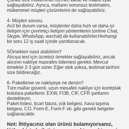
sağlayabiliriz. Ayrıca, malların sorunsuz teslimatını,
mükemmel müşteri çözümlerini de sağlayabiliriz.
4- Müşteri sorusu.
Acil bir durum varsa, müşteriler daha hızlı ve daha iyi
iletişim için çevrimiçi iletişim yöntemlerini (online Chat,
Skype, WhatsApp, wechat) de kullanabilirler.Herhangi
bir soru 12 iş saati içinde yanıtlanacak.
5Örnekleri nasıl alabilirim?
Alıcıya test için ücretsiz örnekler sağlayabiliriz, ancak
alıcının nakliye masrafını ödemesi gerekir. Mevcut
örnekler 2-3 gün sürer. Eğer stok yoksa, teslimat tarihini
size bildireceğiz.
6- Paketleme ve nakliyeye ne dersin?
Tüm mallar güvenli, uzun mesafeli nakliye için kontrplak
kutulara paketlenir. EXW, FOB, CIF, CFR şartlarını
destekleyin.
Paket listesi, ticari fatura, yük belgesi, hava taşıma
belgesi, CO, Form E, Form F vb. gibi gerekli belgeler
sağlanacaktır.
Not: İhtiyacınız olan ürünü bulamıyorsanız,