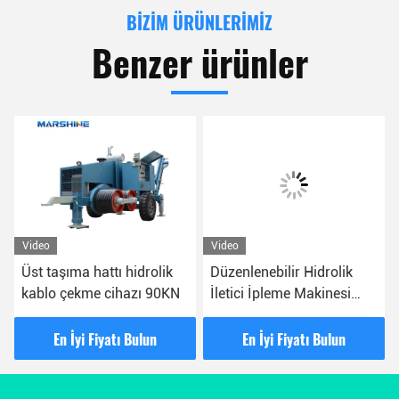
BIZIM ÜRÜNLERIMIZ
Benzer ürünler
Video
Video
Üst taşıma hattı hidrolik
Düzenlenebilir Hidrolik
kablo çekme cihazı 90KN
İletici İpleme Makinesi
Bullwheel Kablo Çekici
En İyi Fiyatı Bulun
En İyi Fiyatı Bulun