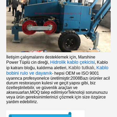
İletişim çalışmalarını desteklemek için, Marshine
Hidrolik kablo çekicisi
Power
Tüplü cin direği
,
,
Kablo
Kablo tutkalı
Kablo
ip katranı bloğu
,
kaldırma aletleri
,
,
bobini rulo ve dayanık
- hepsi OEM ve ISO 9001
uyarınca profesyonelce üretilmiştir:2008Bazı ürünler acil
durum restorasyon kulesi ve geçit yapısı gibi, biz
özelleştirilebilir, ve güvenlik araçları ve
aksesuarları,MOQ talep edilmiyorTeknoloji sorununuzu
veya ürün gereksinimlerinizi çözmek için size özgürce
yardım edebiliriz.