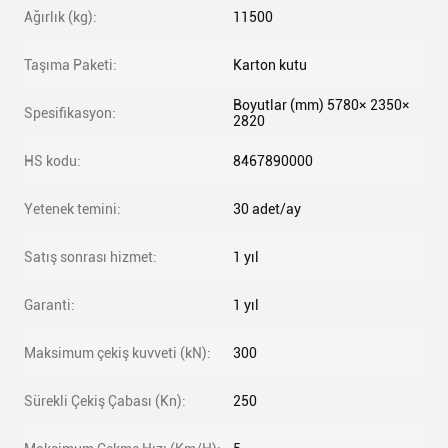
Ağırlık (kg):
11500
Taşıma Paketi:
Karton kutu
Boyutlar (mm) 5780× 2350×
Spesifikasyon:
2820
HS kodu:
8467890000
Yetenek temini:
30 adet/ay
Satış sonrası hizmet:
1 yıl
Garanti:
1 yıl
Maksimum çekiş kuvveti (kN):
300
Sürekli Çekiş Çabası (Kn):
250